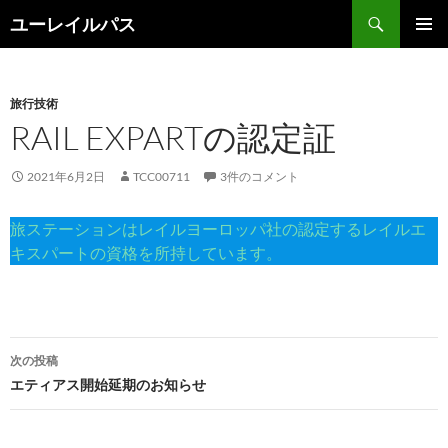
コ
検
ユーレイルパス
ン
索
メインメ
テ
ニュー
ン
旅行技術
ツ
RAIL EXPARTの認定証
へ
ス
キ
2021年6月2日
TCC00711
3件のコメント
ッ
プ
旅ステーションはレイルヨーロッパ社の認定するレイルエ
キスパートの資格を所持しています。
投
次の投稿
稿
エティアス開始延期のお知らせ
ナ